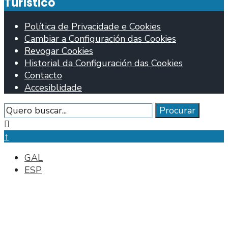
Turístico
Política de Privacidade e Cookies
Cambiar a Configuración das Cookies
Revogar Cookies
Historial da Configuración das Cookies
Contacto
Accesiblidade
Procurar
Procurar
Pechar
fiestra
↑
de
GAL
busca
ESP