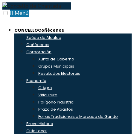
Skip
to
Menú
content
CONCELLO
Coñécenos
Saúdo do Alcalde
Coñécenos
Corporación
Xunta de Goberno
Grupos Municipais
Resultados Electorais
Economía
O Agro
Viticultura
Polígono Industrial
Praza de Abastos
Feiras Tradicionais e Mercado de Gando
Breve Historia
Guía Local