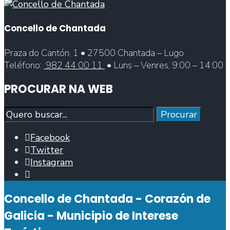
Concello de Chantada
Praza do Cantón, 1 • 27500 Chantada – Lugo
Teléfono:
982 44 00 11
• Luns – Venres, 9:00 – 14:00
PROCURAR NA WEB
Procurar
Procurar
Facebook
Twitter
Instagram
Abrir
fiestra
Concello de Chantada - Corazón de
de
busca
Galicia - Municipio de Interese