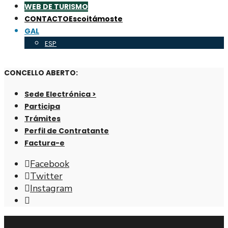
WEB DE TURISMO
CONTACTO
Escoitámoste
GAL
ESP
CONCELLO ABERTO:
Sede Electrónica >
Participa
Trámites
Perfil de Contratante
Factura-e
Facebook
Twitter
Instagram
Abrir
fiestra
de