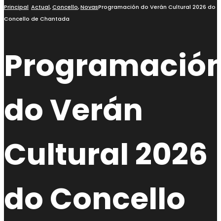
busca
Principal
Actual
,
Concello
,
Novas
Programación do Verán Cultural 2026 do
Concello de Chantada
Programació
do Verán
Cultural 2026
do Concello