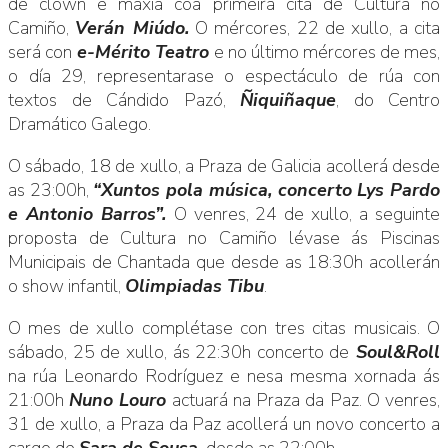
de clown e maxia coa primeira cita de Cultura no
Camiño,
Verán Miúdo.
O mércores, 22 de xullo, a cita
será con
e-Mérito Teatro
e no último mércores de mes,
o día 29, representarase o espectáculo de rúa con
textos de Cándido Pazó,
Ñiquiñaque
, do Centro
Dramático Galego.
O sábado, 18 de xullo, a Praza de Galicia acollerá desde
as 23:00h,
“Xuntos pola música, concerto Lys Pardo
e Antonio Barros”.
O venres, 24 de xullo, a seguinte
proposta de Cultura no Camiño lévase ás Piscinas
Municipais de Chantada que desde as 18:30h acollerán
o show infantil,
Olimpiadas Tibu
.
O mes de xullo complétase con tres citas musicais. O
sábado, 25 de xullo, ás 22:30h concerto de
Soul&Roll
na rúa Leonardo Rodríguez e nesa mesma xornada ás
21:00h
Nuno Louro
actuará na Praza da Paz. O venres,
31 de xullo, a Praza da Paz acollerá un novo concerto a
cargo de
Sara de Sousa,
desde as 22:00h.