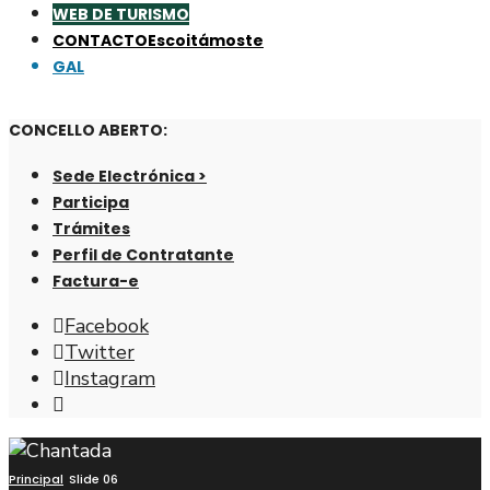
WEB DE TURISMO
CONTACTO
Escoitámoste
GAL
CONCELLO ABERTO:
Sede Electrónica >
Participa
Trámites
Perfil de Contratante
Factura-e
Facebook
Twitter
Instagram
Abrir
fiestra
de
busca
Principal
Slide 06