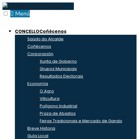
Skip
to
Menú
content
CONCELLO
Coñécenos
Saúdo do Alcalde
Coñécenos
Corporación
Xunta de Goberno
Grupos Municipais
Resultados Electorais
Economía
O Agro
Viticultura
Polígono Industrial
Praza de Abastos
Feiras Tradicionais e Mercado de Gando
Breve Historia
Guía Local