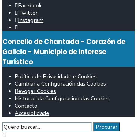
Facebook
Twitter
Instagram
Abrir
fiestra
Concello de Chantada - Corazón de
de
busca
Galicia - Municipio de Interese
Turístico
Política de Privacidade e Cookies
Cambiar a Configuración das Cookies
Revogar Cookies
Historial da Configuración das Cookies
Contacto
Accesiblidade
Procurar
Procurar
Pechar