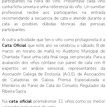
participantes na Feira do Viño. Preséntase cada viño
cunha ficha sinxela e unha referencia do viño. Un sumiller
profesional recibe aos participantes na entrada
recomendando a secuencia de cata e atende durante a
cata as posibles dúbidas técnicas das persoas
participantes.
A outra actividade que ten o viño como protagonista é a
Cata Oficial
que este ano se celebrou o sábado, 8 de
marzo, en horario de mañá no Auditorio Municipal de
Chantada. Faise unha cata final cega, sen precata. Para a
avaliación dos viños cóntase cun panel de cata con 8
expertos en análise sensorial, representantes da
Asociación Galega de Enoloxía, (A.G.E), de Asociacións
de Catadoras de Galicia, Prensa Especializada e
Membros do Panel de Cata do Consello Regulador da
Ribeira Sacra.
Na
cata oficial
premiáronse 11 viños como os mellor
valorados polo panel de cata: