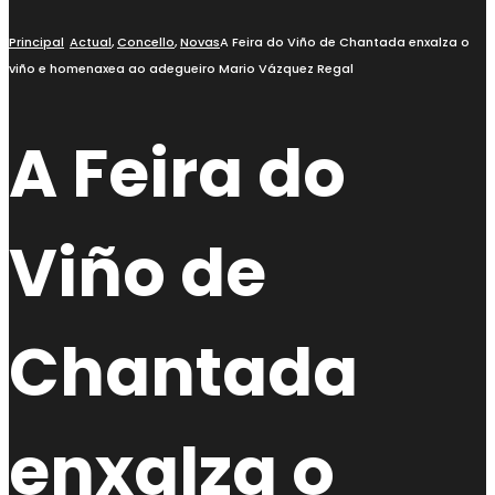
Principal
Actual
,
Concello
,
Novas
A Feira do Viño de Chantada enxalza o
viño e homenaxea ao adegueiro Mario Vázquez Regal
A Feira do
Viño de
Chantada
enxalza o