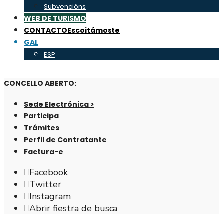
Subvencións
WEB DE TURISMO
CONTACTO
Escoitámoste
GAL
ESP
CONCELLO ABERTO:
Sede Electrónica >
Participa
Trámites
Perfil de Contratante
Factura-e
Facebook
Twitter
Instagram
Abrir fiestra de busca