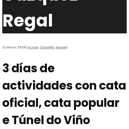
Regal
12 Marzo 2025
|
Actual
,
Concello
,
Novas
|
3 días de
actividades con cata
oficial, cata popular
e Túnel do Viño