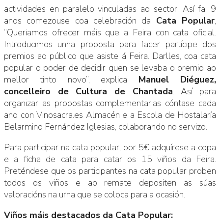
actividades en paralelo vinculadas ao sector. Así fai 9
anos comezouse coa celebración da
Cata Popular
,
“Queriamos ofrecer máis que a Feira con cata oficial.
Introducimos unha proposta para facer partícipe dos
premios ao público que asiste á Feira. Darlles, coa cata
popular o poder de decidir quen se levaba o premio ao
mellor tinto novo”, explica
Manuel Diéguez,
concelleiro de Cultura de Chantada
. Así para
organizar as propostas complementarias cóntase cada
ano con Vinosacra.es Almacén e a Escola de Hostalaría
Belarmino Fernández Iglesias, colaborando no servizo.
Para participar na cata popular, por 5€ adquírese a copa
e a ficha de cata para catar os 15 viños da Feira.
Preténdese que os participantes na cata popular proben
todos os viños e ao remate depositen as súas
valoracións na urna que se coloca para a ocasión.
Viños máis destacados da Cata Popular: