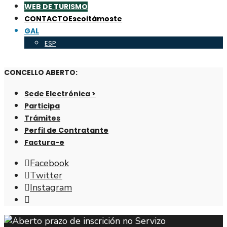
WEB DE TURISMO
CONTACTO
Escoitámoste
GAL
ESP
CONCELLO ABERTO:
Sede Electrónica >
Participa
Trámites
Perfil de Contratante
Factura-e
Facebook
Twitter
Instagram
Abrir
fiestra
de