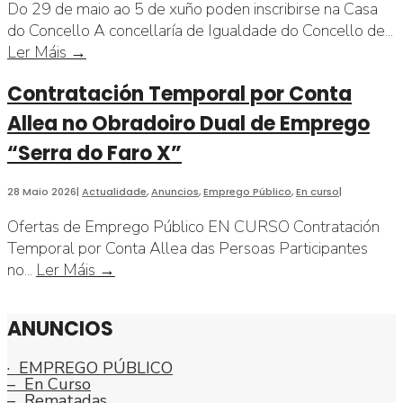
Do 29 de maio ao 5 de xuño poden inscribirse na Casa
do Concello A concellaría de Igualdade do Concello de
...
Aberto
Ler Máis →
prazo
Contratación Temporal por Conta
de
inscrición
Allea no Obradoiro Dual de Emprego
no
“Serra do Faro X”
Servizo
Madrugadores
28 Maio 2026
|
Actualidade
,
Anuncios
,
Emprego Público
,
En curso
|
Ofertas de Emprego Público EN CURSO Contratación
Temporal por Conta Allea das Persoas Participantes
Contratación
no
...
Ler Máis →
Temporal
por
ANUNCIOS
Conta
Allea
· EMPREGO PÚBLICO
no
– En Curso
Obradoiro
– Rematadas