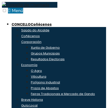
Skip
to
Menú
content
CONCELLO
Coñécenos
Saúdo do Alcalde
Coñécenos
Corporación
Xunta de Goberno
Grupos Municipais
Resultados Electorais
Economía
O Agro
Viticultura
Polígono Industrial
Praza de Abastos
Feiras Tradicionais e Mercado de Gando
Breve Historia
Guía Local