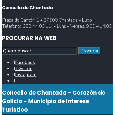
Concello de Chantada
Praza do Cantón, 1 • 27500 Chantada – Lugo
Teléfono:
982 44 00 11
• Luns – Venres, 9:00 – 14:00
PROCURAR NA WEB
Procurar
Procurar
Facebook
Twitter
Instagram
Abrir
fiestra
Concello de Chantada - Corazón de
de
busca
Galicia - Municipio de Interese
Turístico