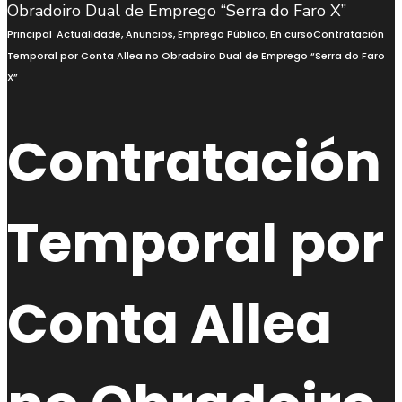
busca
Principal
Actualidade
,
Anuncios
,
Emprego Público
,
En curso
Contratación
Temporal por Conta Allea no Obradoiro Dual de Emprego “Serra do Faro
X”
Contratación
Temporal por
Conta Allea