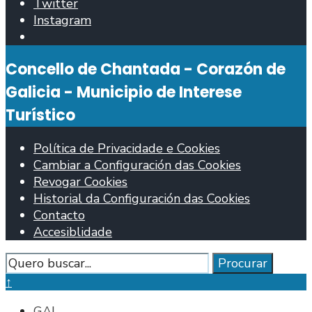
Twitter
Instagram
Abrir
fiestra
Concello de Chantada - Corazón de
de
busca
Galicia - Municipio de Interese
Turístico
Política de Privacidade e Cookies
Cambiar a Configuración das Cookies
Revogar Cookies
Historial da Configuración das Cookies
Contacto
Accesiblidade
Procurar
Procurar
Pechar
↑
fiestra
GAL