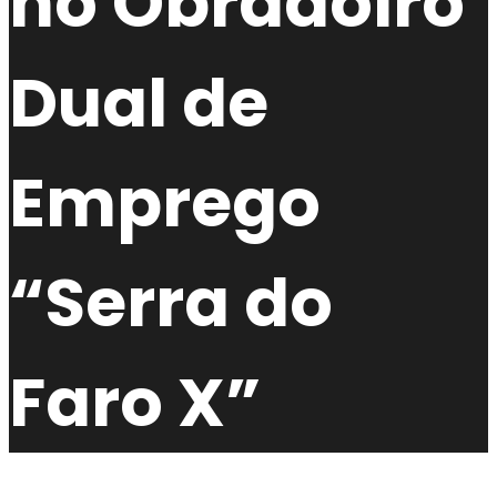
no Obradoiro
Dual de
Emprego
“Serra do
Faro X”