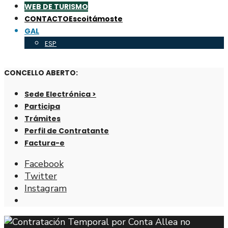
WEB DE TURISMO
CONTACTO
Escoitámoste
GAL
ESP
CONCELLO ABERTO:
Sede Electrónica >
Participa
Trámites
Perfil de Contratante
Factura-e
Facebook
Twitter
Instagram
Abrir
fiestra
de