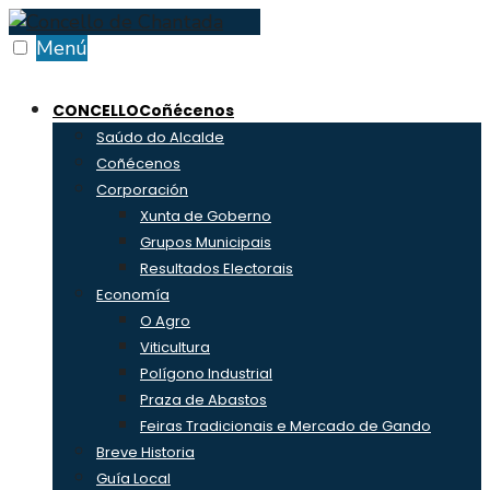
Skip
to
Menú
content
CONCELLO
Coñécenos
Saúdo do Alcalde
Coñécenos
Corporación
Xunta de Goberno
Grupos Municipais
Resultados Electorais
Economía
O Agro
Viticultura
Polígono Industrial
Praza de Abastos
Feiras Tradicionais e Mercado de Gando
Breve Historia
Guía Local