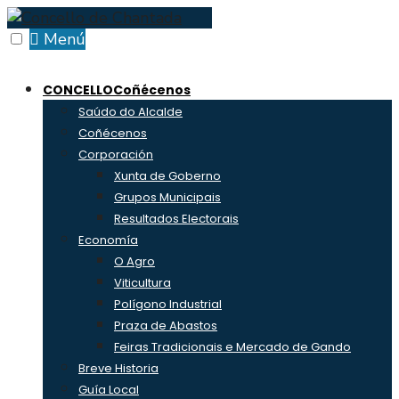
Skip
to
Menú
content
CONCELLO
Coñécenos
Saúdo do Alcalde
Coñécenos
Corporación
Xunta de Goberno
Grupos Municipais
Resultados Electorais
Economía
O Agro
Viticultura
Polígono Industrial
Praza de Abastos
Feiras Tradicionais e Mercado de Gando
Breve Historia
Guía Local