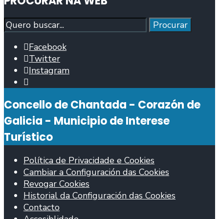
PROCURAR NA WEB
Procurar
Procurar
Facebook
Twitter
Instagram
Abrir
fiestra
Concello de Chantada - Corazón de
de
busca
Galicia - Municipio de Interese
Turístico
Política de Privacidade e Cookies
Cambiar a Configuración das Cookies
Revogar Cookies
Historial da Configuración das Cookies
Contacto
Accesiblidade