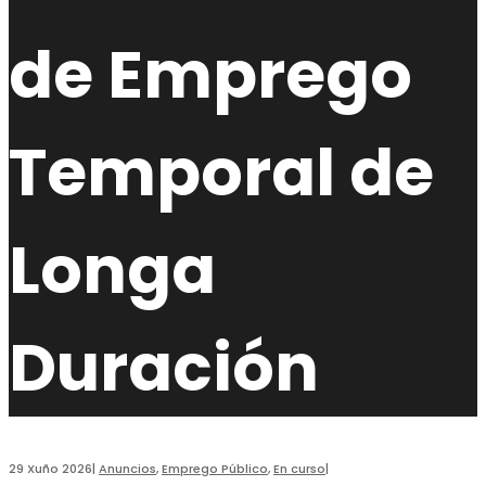
de Emprego
Temporal de
Longa
Duración
29 Xuño 2026
|
Anuncios
,
Emprego Público
,
En curso
|