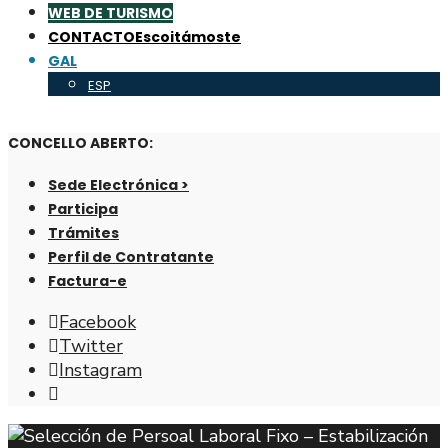
WEB DE TURISMO
CONTACTO
Escoitámoste
GAL
ESP
CONCELLO ABERTO:
Sede Electrónica >
Participa
Trámites
Perfil de Contratante
Factura-e
Facebook
Twitter
Instagram
Abrir
fiestra
de