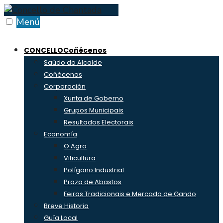
Skip
to
Menú
content
CONCELLO
Coñécenos
Saúdo do Alcalde
Coñécenos
Corporación
Xunta de Goberno
Grupos Municipais
Resultados Electorais
Economía
O Agro
Viticultura
Polígono Industrial
Praza de Abastos
Feiras Tradicionais e Mercado de Gando
Breve Historia
Guía Local