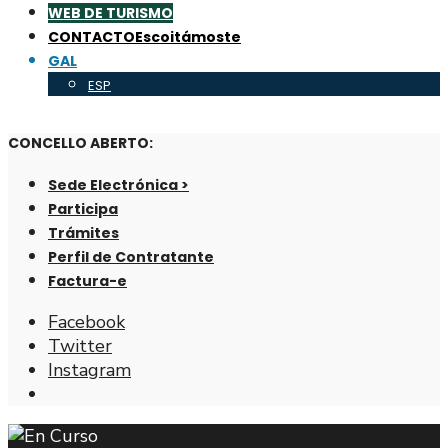
WEB DE TURISMO
CONTACTO
Escoitámoste
GAL
ESP
CONCELLO ABERTO:
Sede Electrónica >
Participa
Trámites
Perfil de Contratante
Factura-e
Facebook
Twitter
Instagram
Abrir
fiestra
de