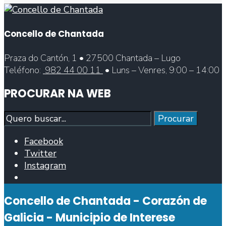
Concello de Chantada
Praza do Cantón, 1 • 27500 Chantada – Lugo
Teléfono:
982 44 00 11
• Luns – Venres, 9:00 – 14:00
PROCURAR NA WEB
Procurar
Procurar
Facebook
Twitter
Instagram
Abrir
fiestra
Concello de Chantada - Corazón de
de
busca
Galicia - Municipio de Interese