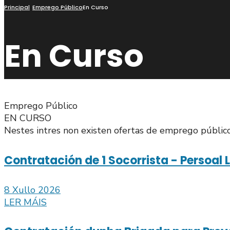
busca
Principal
Emprego Público
En Curso
En Curso
Emprego Público
EN CURSO
Nestes intres non existen ofertas de emprego públic
Contratación de 1 Socorrista - Persoal
8 Xullo 2026
LER MÁIS