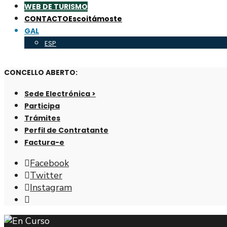
WEB DE TURISMO
CONTACTO
Escoitámoste
GAL
ESP
CONCELLO ABERTO:
Sede Electrónica >
Participa
Trámites
Perfil de Contratante
Factura-e
Facebook
Twitter
Instagram
Abrir
fiestra
de