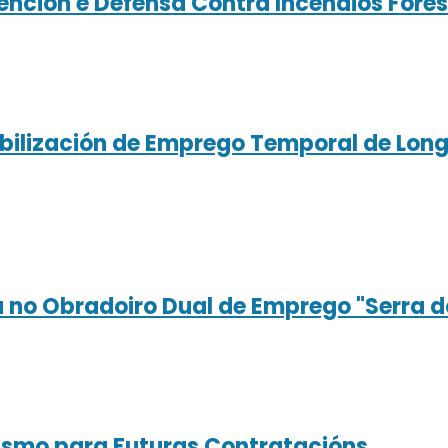
nción e Defensa Contra Incendios Fores
tabilización de Emprego Temporal de Lon
 no Obradoiro Dual de Emprego "Serra do
ismo para Futuras Contratacións