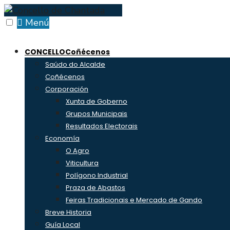
Skip
to
Menú
content
CONCELLO
Coñécenos
Saúdo do Alcalde
Coñécenos
Corporación
Xunta de Goberno
Grupos Municipais
Resultados Electorais
Economía
O Agro
Viticultura
Polígono Industrial
Praza de Abastos
Feiras Tradicionais e Mercado de Gando
Breve Historia
Guía Local