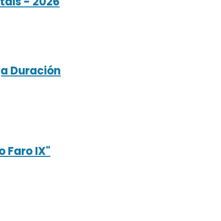
tais - 2026
ga Duración
 Faro IX"