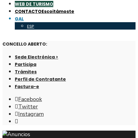
WEB DE TURISMO
CONTACTO
Escoitámoste
GAL
ESP
CONCELLO ABERTO:
Sede Electrónica >
Participa
Trámites
Perfil de Contratante
Factura-e
Facebook
Twitter
Instagram
Abrir
fiestra
de