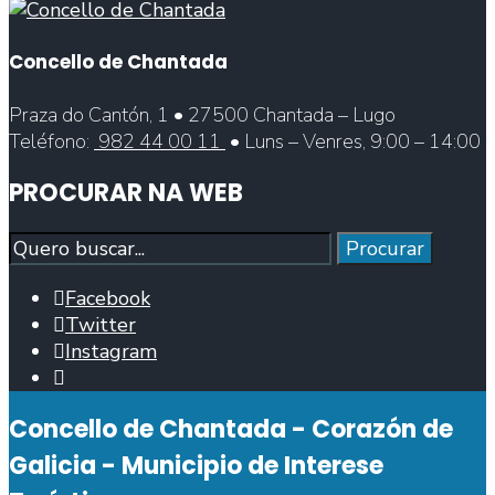
Concello de Chantada
Praza do Cantón, 1 • 27500 Chantada – Lugo
Teléfono:
982 44 00 11
• Luns – Venres, 9:00 – 14:00
PROCURAR NA WEB
Procurar
Procurar
Facebook
Twitter
Instagram
Abrir
fiestra
Concello de Chantada - Corazón de
de
busca
Galicia - Municipio de Interese