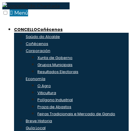
Skip
to
Menú
content
CONCELLO
Coñécenos
Saúdo do Alcalde
Coñécenos
Corporación
Xunta de Goberno
Grupos Municipais
Resultados Electorais
Economía
O Agro
Viticultura
Polígono Industrial
Praza de Abastos
Feiras Tradicionais e Mercado de Gando
Breve Historia
Guía Local